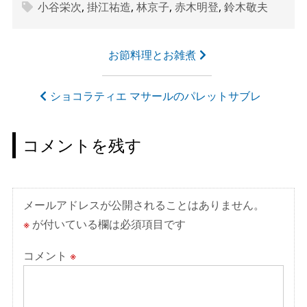
小谷栄次
,
掛江祐造
,
林京子
,
赤木明登
,
鈴木敬夫
投
お節料理とお雑煮
稿
ナ
ショコラティエ マサールのパレットサブレ
ビ
ゲ
コメントを残す
ー
シ
ョ
メールアドレスが公開されることはありません。
ン
※
が付いている欄は必須項目です
コメント
※