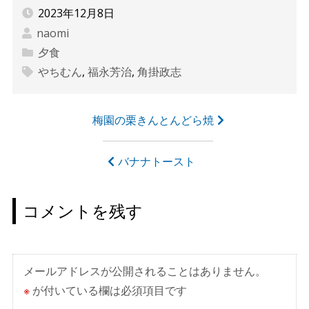
2023年12月8日
naomi
夕食
やちむん
,
福永芳治
,
角掛政志
投
梅園の栗きんとんどら焼
稿
ナ
バナナトースト
ビ
ゲ
コメントを残す
ー
シ
ョ
メールアドレスが公開されることはありません。
ン
※
が付いている欄は必須項目です