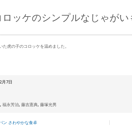
コロッケのシンプルなじゃがい
いた虎の子のコロッケを温めました。
12月7日
ん
,
福永芳治
,
藤吉憲典
,
藤塚光男
パン さわやかな食卓