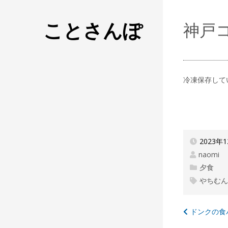
ことさんぽ
神戸
冷凍保存して
2023年
naomi
夕食
やちむ
投
ドンクの食