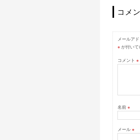
稿
ナ
コメ
ビ
ゲ
ー
メールアド
※
が付いて
シ
ョ
コメント
※
ン
名前
※
メール
※