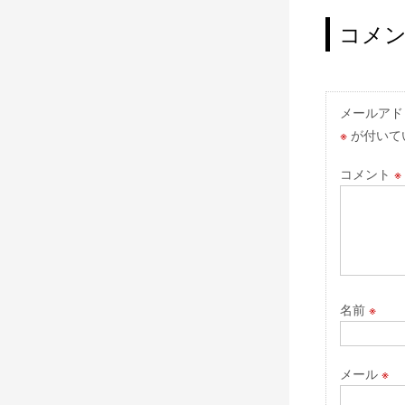
稿
ナ
コメ
ビ
ゲ
ー
メールアド
※
が付いて
シ
ョ
コメント
※
ン
名前
※
メール
※