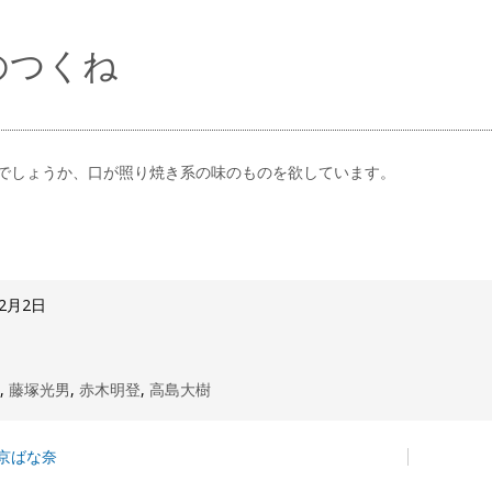
のつくね
でしょうか、口が照り焼き系の味のものを欲しています。
12月2日
子
,
藤塚光男
,
赤木明登
,
高島大樹
京ばな奈