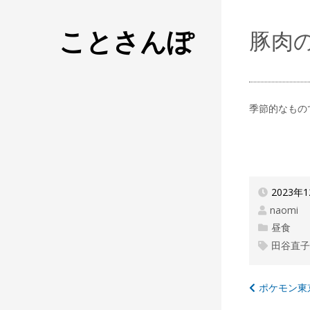
ことさんぽ
豚肉
季節的なもの
2023年
naomi
昼食
田谷直
投
ポケモン東