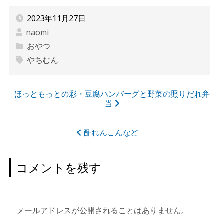
2023年11月27日
naomi
おやつ
やちむん
投
ほっともっとの彩・豆腐ハンバーグと野菜の照りだれ弁
当
稿
ナ
酢れんこんなど
ビ
ゲ
コメントを残す
ー
シ
ョ
メールアドレスが公開されることはありません。
ン