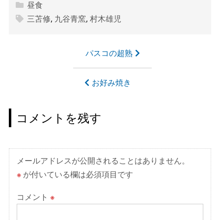
昼食
三苫修
,
九谷青窯
,
村木雄児
投
パスコの超熟
稿
ナ
お好み焼き
ビ
ゲ
コメントを残す
ー
シ
ョ
メールアドレスが公開されることはありません。
ン
※
が付いている欄は必須項目です
コメント
※