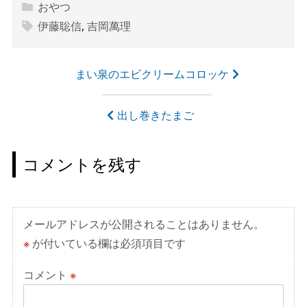
おやつ
伊藤聡信
,
吉岡萬理
投
まい泉のエビクリームコロッケ
稿
ナ
出し巻きたまご
ビ
ゲ
コメントを残す
ー
シ
ョ
メールアドレスが公開されることはありません。
ン
※
が付いている欄は必須項目です
コメント
※