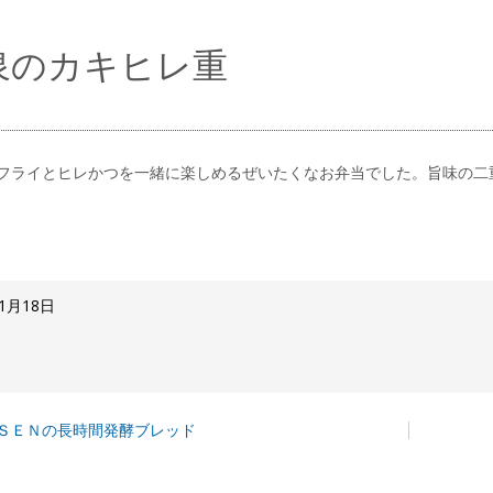
泉のカキヒレ重
フライとヒレかつを一緒に楽しめるぜいたくなお弁当でした。旨味の二
11月18日
ＳＥＮの長時間発酵ブレッド