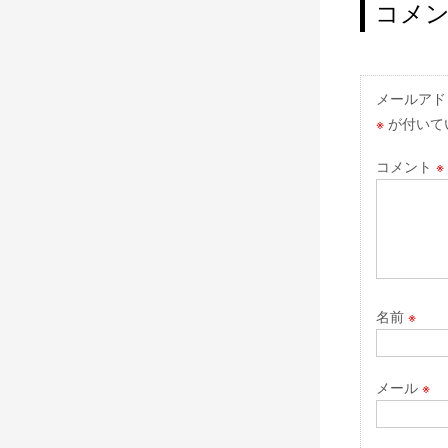
ナ
コメ
ビ
ゲ
ー
メールアド
※
が付いて
シ
ョ
コメント
※
ン
名前
※
メール
※