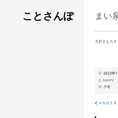
ことさんぽ
まい
大好きなカキ
2023年
naomi
夕食
投
ＡＮＤＥＲ
稿