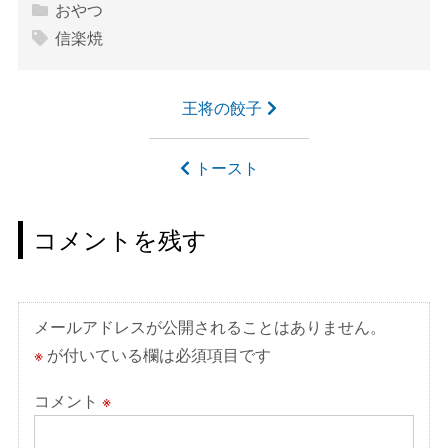
おやつ
信楽焼
投
王将の餃子
稿
ナ
トースト
ビ
ゲ
コメントを残す
ー
シ
ョ
メールアドレスが公開されることはありません。
ン
※
が付いている欄は必須項目です
コメント
※