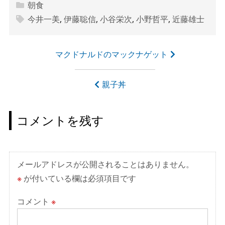
朝食
今井一美
,
伊藤聡信
,
小谷栄次
,
小野哲平
,
近藤雄士
投
マクドナルドのマックナゲット
稿
ナ
親子丼
ビ
ゲ
コメントを残す
ー
シ
ョ
メールアドレスが公開されることはありません。
ン
※
が付いている欄は必須項目です
コメント
※