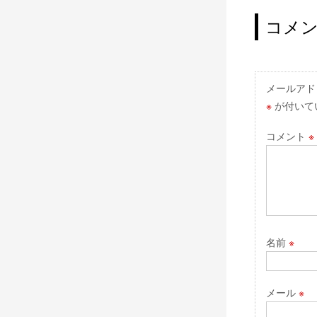
稿
ナ
コメ
ビ
ゲ
ー
メールアド
※
が付いて
シ
ョ
コメント
※
ン
名前
※
メール
※