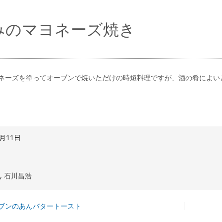
みのマヨネーズ焼き
ネーズを塗ってオーブンで焼いただけの時短料理ですが、酒の肴によい
6月11日
窯
,
石川昌浩
ブンのあんバタートースト