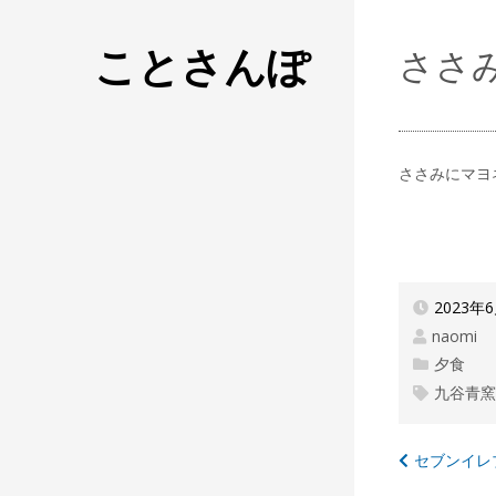
ことさんぽ
ささ
ささみにマヨ
2023年
naomi
夕食
九谷青
投
セブンイレ