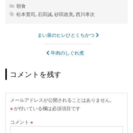
朝食
松本寛司
,
石田誠
,
砂田政美
,
西川孝次
投
まい泉のヒレひとくちかつ
稿
ナ
牛肉のしぐれ煮
ビ
ゲ
コメントを残す
ー
シ
ョ
メールアドレスが公開されることはありません。
ン
※
が付いている欄は必須項目です
コメント
※