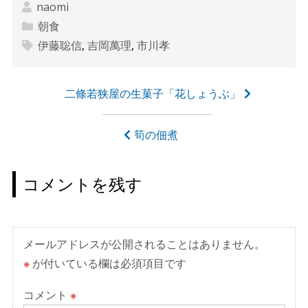
naomi
朝食
伊藤聡信
,
吉岡萬理
,
市川孝
投
二條若狭屋の生菓子「花しょうぶ」
稿
ナ
筍の佃煮
ビ
ゲ
コメントを残す
ー
シ
ョ
メールアドレスが公開されることはありません。
ン
※
が付いている欄は必須項目です
コメント
※