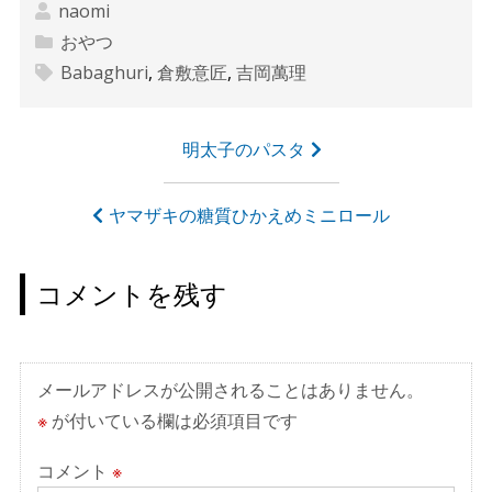
naomi
おやつ
Babaghuri
,
倉敷意匠
,
吉岡萬理
投
明太子のパスタ
稿
ナ
ヤマザキの糖質ひかえめミニロール
ビ
ゲ
コメントを残す
ー
シ
ョ
メールアドレスが公開されることはありません。
ン
※
が付いている欄は必須項目です
コメント
※