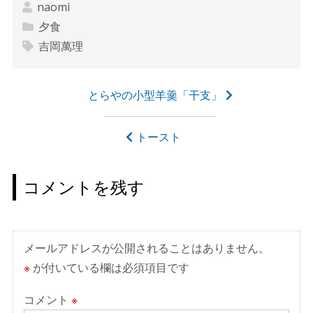
naomi
夕食
吉岡萬理
投
とらやの小型羊羹「干支」
稿
ナ
トースト
ビ
ゲ
コメントを残す
ー
シ
ョ
メールアドレスが公開されることはありません。
ン
※
が付いている欄は必須項目です
コメント
※