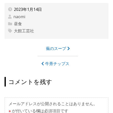
2023年1月14日
naomi
昼食
大館工芸社
投
蕪のスープ
稿
ナ
牛蒡チップス
ビ
ゲ
コメントを残す
ー
シ
ョ
メールアドレスが公開されることはありません。
ン
※
が付いている欄は必須項目です