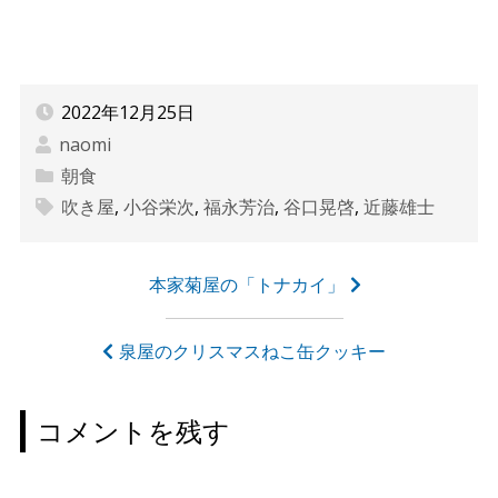
2022年12月25日
naomi
朝食
吹き屋
,
小谷栄次
,
福永芳治
,
谷口晃啓
,
近藤雄士
投
本家菊屋の「トナカイ」
稿
ナ
泉屋のクリスマスねこ缶クッキー
ビ
ゲ
コメントを残す
ー
シ