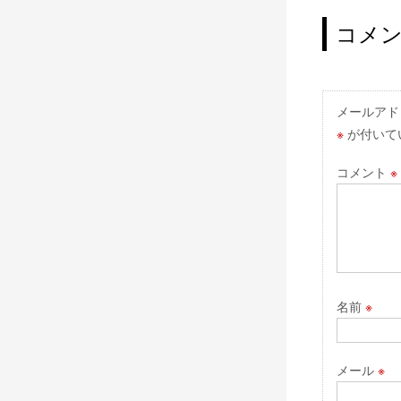
稿
ナ
コメ
ビ
ゲ
ー
メールアド
※
が付いて
シ
ョ
コメント
※
ン
名前
※
メール
※