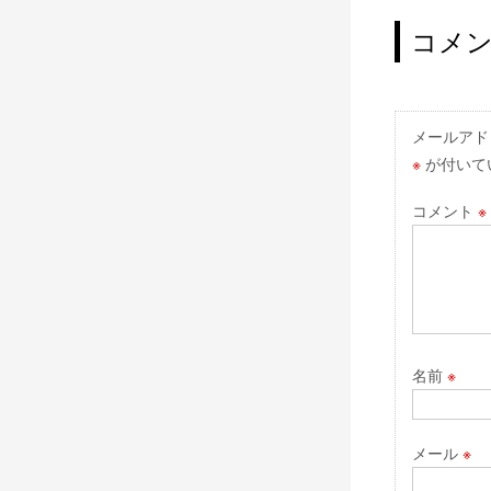
稿
ナ
コメ
ビ
ゲ
ー
メールアド
※
が付いて
シ
ョ
コメント
※
ン
名前
※
メール
※