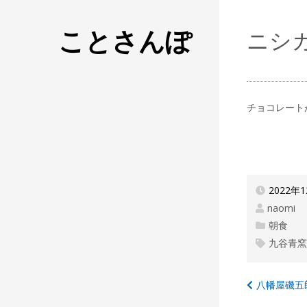
ことさんぽ
ニシ
チョコレート
2022年
naomi
朝食
九谷青
投
八幡屋磯五