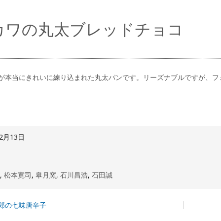
カワの丸太ブレッドチョコ
が本当にきれいに練り込まれた丸太パンです。リーズナブルですが、フ
12月13日
窯
,
松本寛司
,
皐月窯
,
石川昌浩
,
石田誠
郎の七味唐辛子