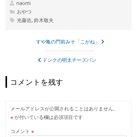
naomi
おやつ
光藤佐
,
鈴木敬夫
投
すや亀の門前みそ「こがね」
稿
ナ
ドンクの明太チーズパン
ビ
ゲ
コメントを残す
ー
シ
ョ
メールアドレスが公開されることはありません。
ン
※
が付いている欄は必須項目です
コメント
※