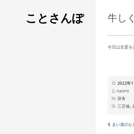
ことさんぽ
牛し
今日は生姜を
2022年
naomi
昼食
三苫修
,
投
まい泉のヒ