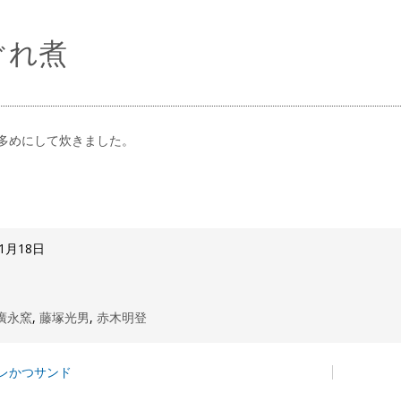
ぐれ煮
多めにして炊きました。
11月18日
廣永窯
,
藤塚光男
,
赤木明登
レかつサンド