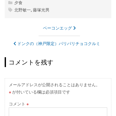
夕食
北野敏一
,
藤塚光男
投
ベーコンエッグ
稿
ナ
ドンクの（神戸限定）パリパリチョコクルミ
ビ
ゲ
コメントを残す
ー
シ
ョ
メールアドレスが公開されることはありません。
ン
※
が付いている欄は必須項目です
コメント
※