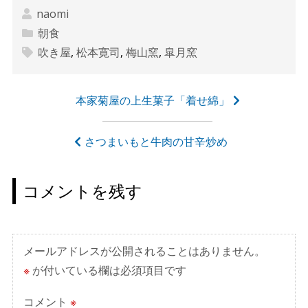
naomi
朝食
吹き屋
,
松本寛司
,
梅山窯
,
皐月窯
投
本家菊屋の上生菓子「着せ綿」
稿
ナ
さつまいもと牛肉の甘辛炒め
ビ
ゲ
コメントを残す
ー
シ
ョ
メールアドレスが公開されることはありません。
ン
※
が付いている欄は必須項目です
コメント
※