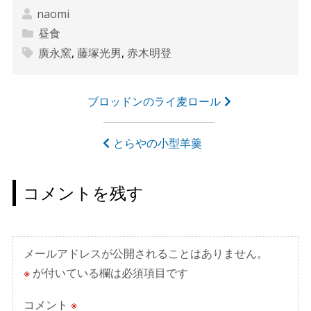
naomi
昼食
廣永窯
,
藤塚光男
,
赤木明登
投
ブロッドンのライ麦ロール
稿
ナ
とらやの小型羊羹
ビ
ゲ
コメントを残す
ー
シ
ョ
メールアドレスが公開されることはありません。
ン
※
が付いている欄は必須項目です
コメント
※