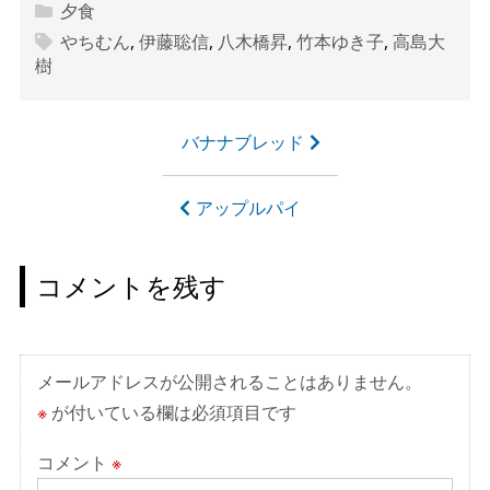
夕食
やちむん
,
伊藤聡信
,
八木橋昇
,
竹本ゆき子
,
高島大
樹
投
バナナブレッド
稿
ナ
アップルパイ
ビ
ゲ
コメントを残す
ー
シ
ョ
メールアドレスが公開されることはありません。
ン
※
が付いている欄は必須項目です
コメント
※