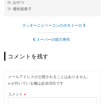
おやつ
櫻井亜希子
投
ズッキーニとベーコンのポモドーロ
稿
ナ
スーパーの助六寿司
ビ
ゲ
コメントを残す
ー
シ
ョ
メールアドレスが公開されることはありません。
ン
※
が付いている欄は必須項目です
コメント
※