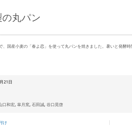
製の丸パン
で、国産小麦の「春よ恋」を使って丸パンを焼きました。暑いと発酵時
7月21日
山口和宏
,
皐月窯
,
石田誠
,
谷口晃啓
付け