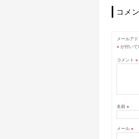
稿
ナ
コメ
ビ
ゲ
ー
メールアド
※
が付いて
シ
ョ
コメント
※
ン
名前
※
メール
※