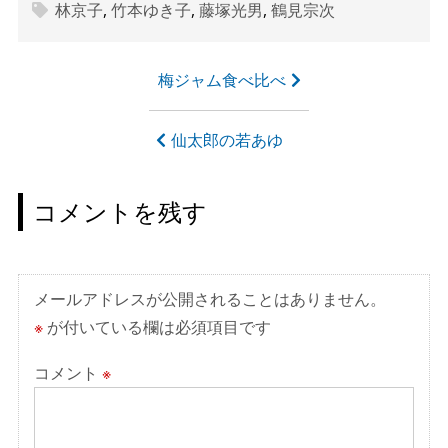
林京子
,
竹本ゆき子
,
藤塚光男
,
鶴見宗次
投
梅ジャム食べ比べ
稿
ナ
仙太郎の若あゆ
ビ
ゲ
コメントを残す
ー
シ
ョ
メールアドレスが公開されることはありません。
ン
※
が付いている欄は必須項目です
コメント
※