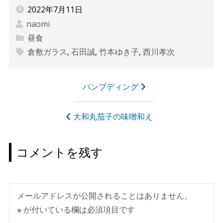
2022年7月11日
naomi
昼食
倉敷ガラス
,
石田誠
,
竹本ゆき子
,
西川孝次
投
パンプディング
稿
ナ
大和丸茄子の味噌和え
ビ
ゲ
コメントを残す
ー
シ
ョ
メールアドレスが公開されることはありません。
ン
※
が付いている欄は必須項目です