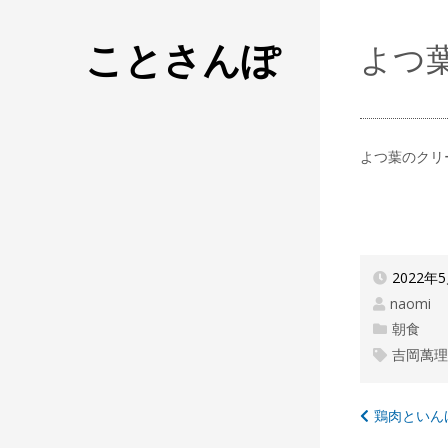
ことさんぽ
よつ
よつ葉のクリ
2022年
naomi
朝食
吉岡萬
投
鶏肉といん