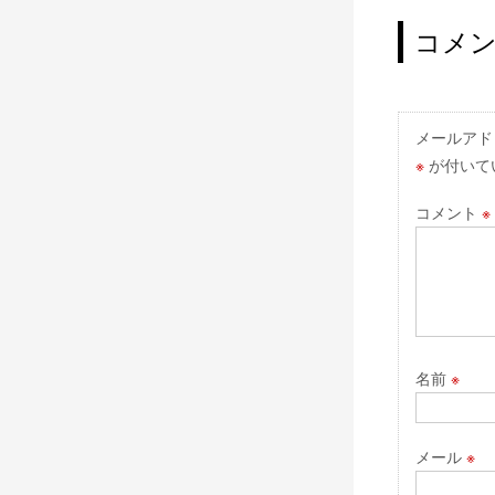
稿
ナ
コメ
ビ
ゲ
ー
メールアド
※
が付いて
シ
ョ
コメント
※
ン
名前
※
メール
※