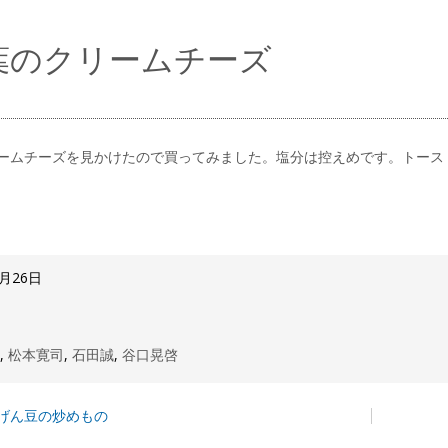
葉のクリームチーズ
ームチーズを見かけたので買ってみました。塩分は控えめです。トース
5月26日
理
,
松本寛司
,
石田誠
,
谷口晃啓
げん豆の炒めもの