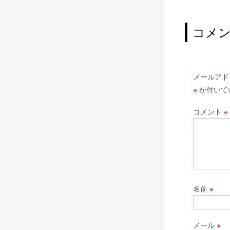
稿
ナ
コメ
ビ
ゲ
ー
メールアド
※
が付いて
シ
ョ
コメント
※
ン
名前
※
メール
※