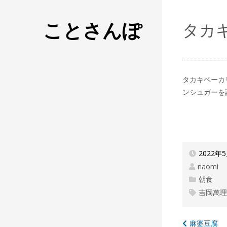
ことさんぽ
タカ
タカキベーカ
ンシュガーを
2022年
naomi
朝食
吉岡萬
投
麻婆豆腐