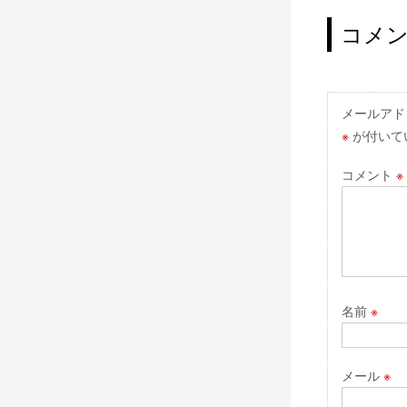
稿
ナ
コメ
ビ
ゲ
ー
メールアド
※
が付いて
シ
ョ
コメント
※
ン
名前
※
メール
※