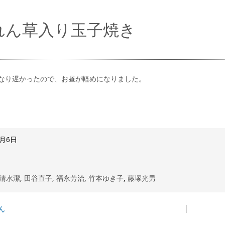
れん草入り玉子焼き
なり遅かったので、お昼が軽めになりました。
5月6日
清水潔
,
田谷直子
,
福永芳治
,
竹本ゆき子
,
藤塚光男
ん