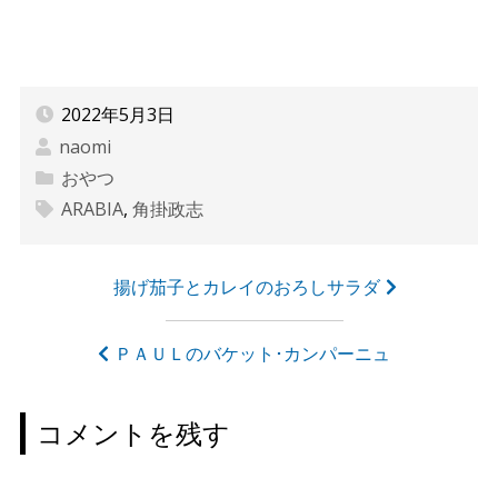
2022年5月3日
naomi
おやつ
ARABIA
,
角掛政志
投
揚げ茄子とカレイのおろしサラダ
稿
ナ
ＰＡＵＬのバケット･カンパーニュ
ビ
ゲ
コメントを残す
ー