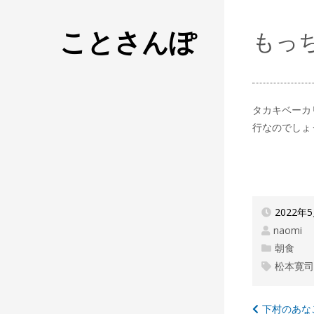
ことさんぽ
もっ
タカキベーカ
行なのでしょ
2022年
naomi
朝食
松本寛
投
下村のあな