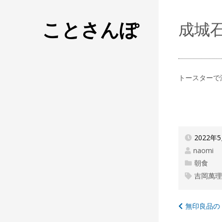
ことさんぽ
成城
トースターで
2022年
naomi
朝食
吉岡萬
投
無印良品の