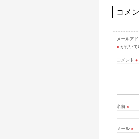
稿
ナ
コメ
ビ
ゲ
ー
メールアド
※
が付いて
シ
ョ
コメント
※
ン
名前
※
メール
※