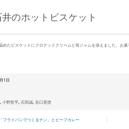
石井のホットビスケット
温めたビスケットにクロテッドクリームと苺ジャムを添えました。お菓
5月1日
理
,
小野哲平
,
石田誠
,
谷口晃啓
「フライパンでつくるナン」とビーフカレー