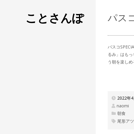
ことさんぽ
パス
パスコSPE
るみ」はもっ
う朝を楽しめ
2022年
naomi
朝食
尾形ア