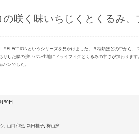
コの咲く味いちじくとくるみ、
CIAL SELECTIONというシリーズを見かけました。６種類ほどの中
ちりした腰の強いパン生地にドライフィグとくるみの甘さが加わります
るパンでした。
4月30日
ツシ
,
山口和宏
,
新田桂子
,
梅山窯