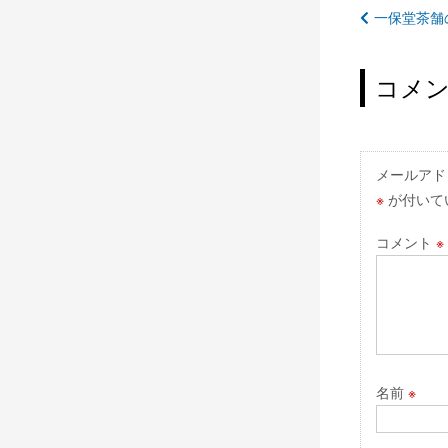
投
一保堂茶舗
稿
ナ
コメ
ビ
ゲ
ー
メールアド
※
が付いて
シ
ョ
コメント
※
ン
名前
※