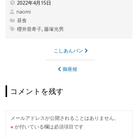
2022年4月15日
naomi
昼食
櫻井亜希子
,
藤塚光男
投
こしあんパン
稿
ナ
御座候
ビ
ゲ
コメントを残す
ー
シ
ョ
メールアドレスが公開されることはありません。
ン
※
が付いている欄は必須項目です