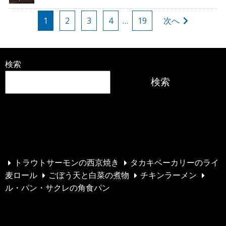
投
1
2
3
4
…
19
次へ
稿
の
ペ
検索
ー
検索
ジ
送
最近の投稿
り
トラウトサーモンの西京焼き
タカキベーカリーのライ
麦ロール
ごぼう天と白菜の煮物
チキンラーメン
ル・パン・サクレの角食パン
最近のコメント