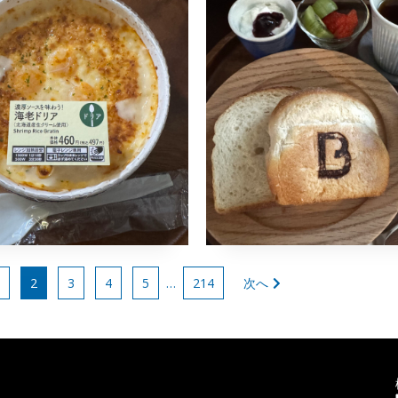
ソンの海老ドリア
ブロッドンの石
ちりトースト
1月9日
2024年1月9日
naomi
トはまだありません
朝食
吹き屋
梅山窯
砂田政美
西
藤雄士
コメントはまだありません
2
3
4
5
…
214
次へ