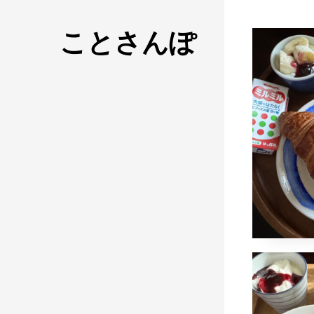
ことさんぽ
成城
ン
2024年
naomi
朝食
吉岡萬
孝次
コメン
ミス
ッシ