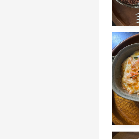
ポテ
タン
2024年
naomi
夕食
小林東
コメン