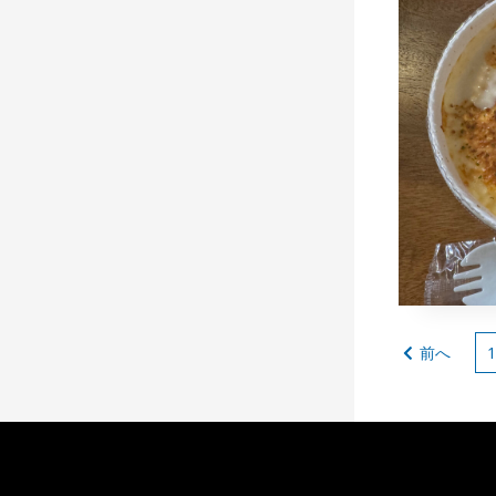
ロー
2024年
naomi
夕食
コメン
投
前へ
1
稿
の
ペ
ー