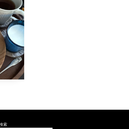
窯もっ
川孝次
近
検索