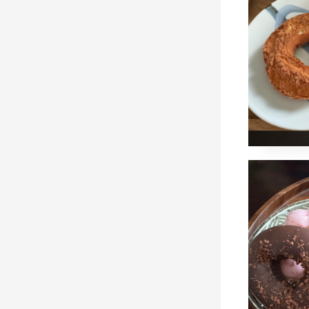
2024年
naomi
朝食
今井一
西川孝次
コメン
ミス
ベリ
2024年
naomi
昼食
小山乃
コメン