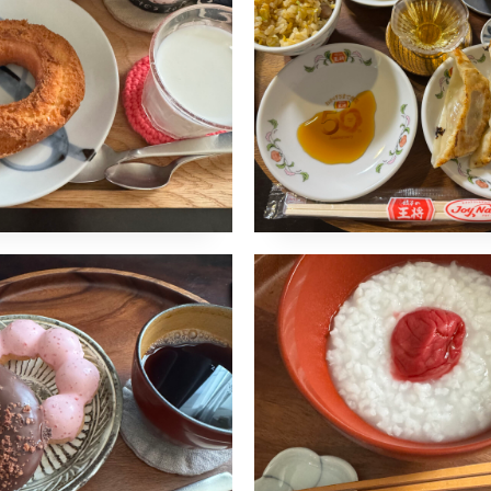
naomi
1月17日
夕食
伊藤聡信
柏木円
角掛政志
コメントはまだありません
美
吉岡萬理
柏木円
箱崎竜平
トはまだありません
ドのポンデストロ
おかゆ
ー
2024年1月14日
naomi
1月16日
夕食
林京子
赤木明登
コメントはまだありません
文彦
福田敏雄
トはまだありません