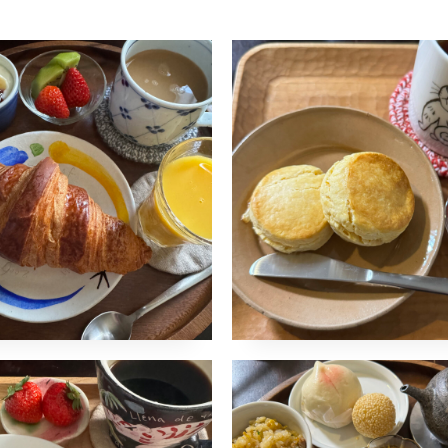
石井のクロワッサ
プレーンスコー
2024年1月17日
naomi
2月24日
未分類
柚木沙弥郎
石田誠
コメントはまだありません
理
吹き屋
梅山窯
皐月窯
西川
トはまだありません
ドのオールドファ
王将の餃子
ョン
2024年1月16日