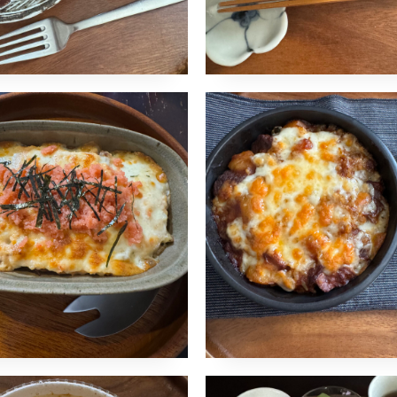
トと明太子のグラ
ビーフシチュー
2024年1月12日
naomi
1月13日
昼食
島るり子
コメントはまだありません
洋
トはまだありません