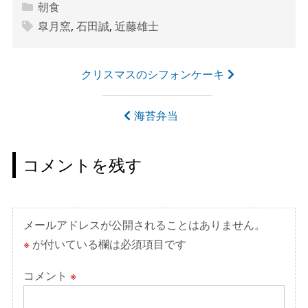
朝食
皐月窯
,
石田誠
,
近藤雄士
投
クリスマスのシフォンケーキ
稿
ナ
海苔弁当
ビ
ゲ
コメントを残す
ー
シ
ョ
メールアドレスが公開されることはありません。
ン
※
が付いている欄は必須項目です
コメント
※