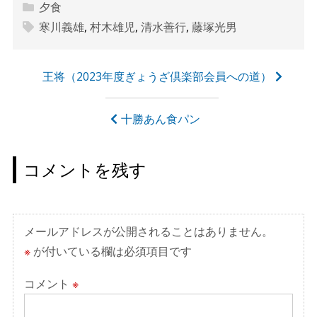
夕食
寒川義雄
,
村木雄児
,
清水善行
,
藤塚光男
投
王将（2023年度ぎょうざ倶楽部会員への道）
稿
ナ
十勝あん食パン
ビ
ゲ
コメントを残す
ー
シ
ョ
メールアドレスが公開されることはありません。
ン
※
が付いている欄は必須項目です
コメント
※