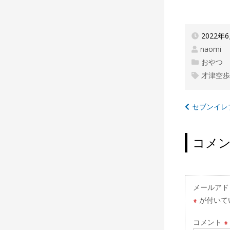
2022年
naomi
おやつ
才津空
投
セブンイレ
稿
ナ
コメ
ビ
ゲ
ー
メールアド
※
が付いて
シ
ョ
コメント
※