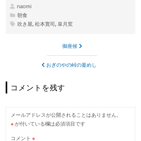
naomi
朝食
吹き屋
,
松本寛司
,
皐月窯
投
御座候
稿
ナ
おぎのやの峠の釜めし
ビ
ゲ
コメントを残す
ー
シ
ョ
メールアドレスが公開されることはありません。
ン
※
が付いている欄は必須項目です
コメント
※